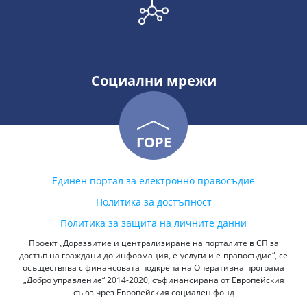
Социални мрежи
ГОРЕ
Единен портал за електронно правосъдие
Политика за достъпност
Политика за защита на личните данни
Проект „Доразвитие и централизиране на порталите в СП за
достъп на граждани до информация, е-услуги и е-правосъдие“, се
осъществява с финансовата подкрепа на Оперативна програма
„Добро управление“ 2014-2020, съфинансирана от Европейския
съюз чрез Европейския социален фонд