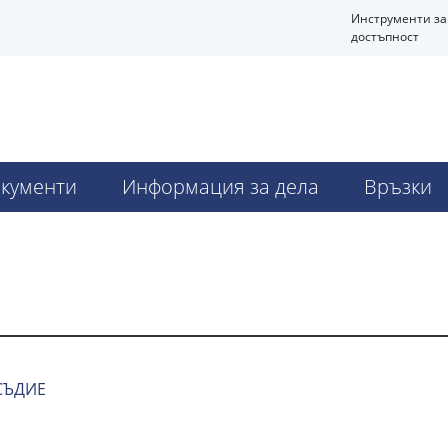
Инструменти за
достъпност
кументи
Информация за дела
Връзки
СЪДИЕ