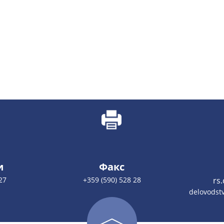
и
Факс
27
+359 (590) 528 28
rs
delovodstv