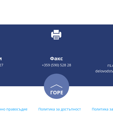
и
Факс
27
+359 (590) 528 28
rs
delovodstv
ГОРЕ
нно правосъдие
Политика за достъпност
Политика з