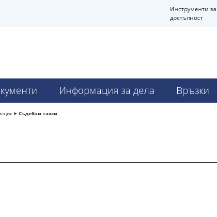
Инструменти за
достъпност
кументи
Информация за дела
Връзки
мация
Съдебни такси