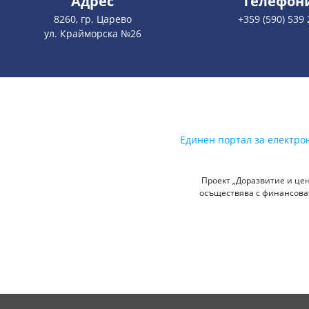
Адрес
Телефон
8260, гр. Царево
+359 (590) 539 
ул. Крайморска №26
Единен портал за електро
Проект „Доразвитие и цен
осъществява с финансоват