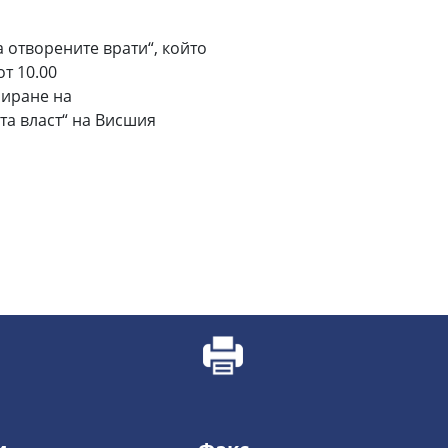
 отворените врати“, който
от 10.00
зиране на
та власт“ на Висшия