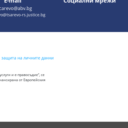
E-mail
Социални мрежи
.carevo@abv.bg
o@tsarevo-rs.justice.bg
а защита на личните данни
слуги и е-правосъдие“, се
инансирана от Европейския