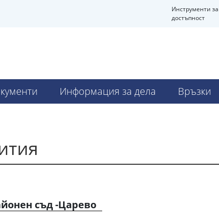
Инструменти за
достъпност
кументи
Информация за дела
Връзки
ития
айонен съд -Царево