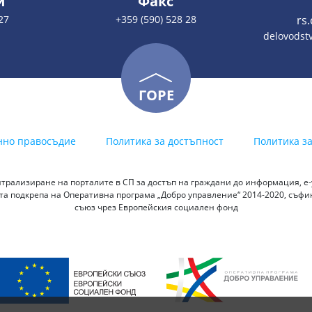
и
Факс
27
+359 (590) 528 28
rs
delovodstv
ГОРЕ
нно правосъдие
Политика за достъпност
Политика з
трализиране на порталите в СП за достъп на граждани до информация, е-у
а подкрепа на Оперативна програма „Добро управление“ 2014-2020, съф
съюз чрез Европейския социален фонд