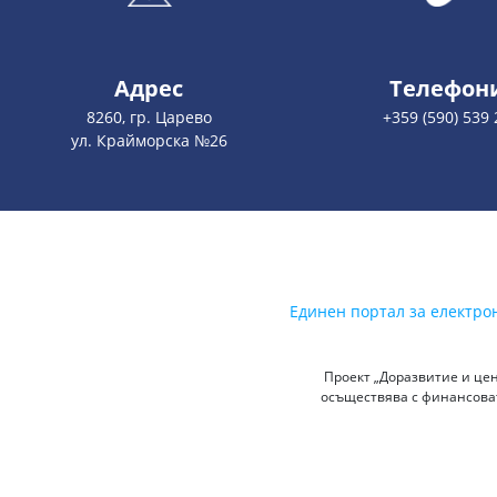
Адрес
Телефон
8260, гр. Царево
+359 (590) 539 
ул. Крайморска №26
Единен портал за електро
Проект „Доразвитие и цен
осъществява с финансоват