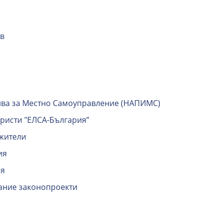
ив
ва за Местно Самоуправление (НАПИМС)
ристи "ЕЛСА-България”
жители
ия
ия
рание законопроекти