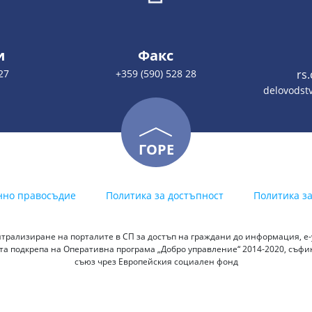
и
Факс
27
+359 (590) 528 28
rs
delovodstv
ГОРЕ
нно правосъдие
Политика за достъпност
Политика з
трализиране на порталите в СП за достъп на граждани до информация, е-у
а подкрепа на Оперативна програма „Добро управление“ 2014-2020, съф
съюз чрез Европейския социален фонд