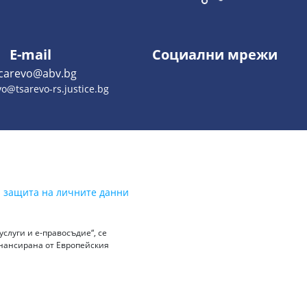
E-mail
Социални мрежи
.carevo@abv.bg
o@tsarevo-rs.justice.bg
а защита на личните данни
слуги и е-правосъдие“, се
инансирана от Европейския