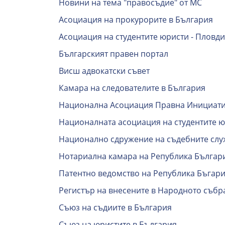
Новини на тема "правосъдие" от МС
Асоциация на прокурорите в България
Асоциация на студентите юристи - Пловд
Българският правен портал
Висш адвокатски съвет
Камара на следователите в България
Национална Асоциация Правна Инициати
Националната асоциация на студентите ю
Национално сдружение на съдебните слу
Нотариална камара на Република Българ
Патентно ведомство на Република Бъгар
Регистър на внесените в Народното съб
Съюз на съдиите в България
Съюз на юристите в България