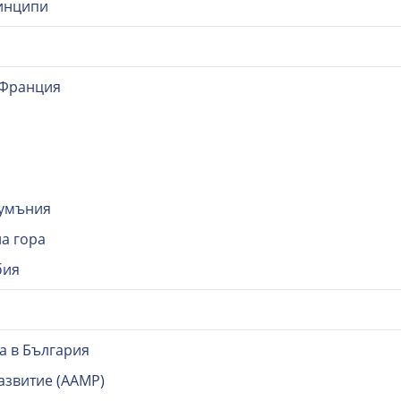
инципи
 Франция
Румъния
на гора
бия
а в България
азвитие (ААМР)