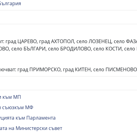
България
: град ЦАРЕВО, град АХТОПОЛ, село ЛОЗЕНЕЦ, село ФАЗ
ВО, село БЪЛГАРИ, село БРОДИЛОВО, село КОСТИ, село
ючват: град ПРИМОРСКО, град КИТЕН, село ПИСМЕНОВО
и към МП
ия съюзкъм МФ
уцията към Парламента
ата на Министерски съвет