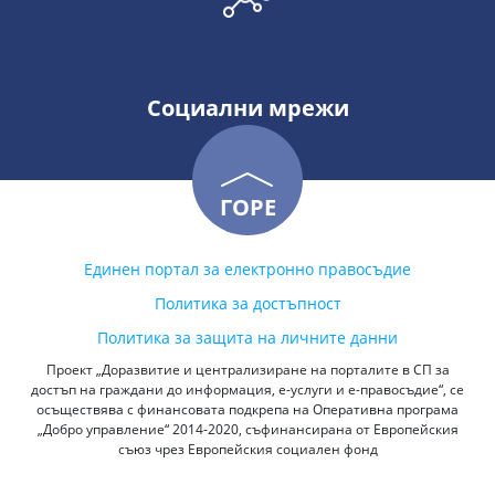
Социални мрежи
ГОРЕ
Единен портал за електронно правосъдие
Политика за достъпност
Политика за защита на личните данни
Проект „Доразвитие и централизиране на порталите в СП за
достъп на граждани до информация, е-услуги и е-правосъдие“, се
осъществява с финансовата подкрепа на Оперативна програма
„Добро управление“ 2014-2020, съфинансирана от Европейския
съюз чрез Европейския социален фонд