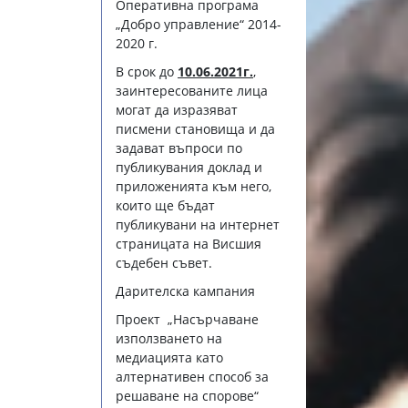
Оперативна програма
„Добро управление“ 2014-
2020 г.
В срок до
10.06.2021г.
,
заинтересованите лица
могат да изразяват
писмени становища и да
задават въпроси по
публикувания доклад и
приложенията към него,
които ще бъдат
публикувани на интернет
страницата на Висшия
съдебен съвет.
Дарителска кампания
Проект „Насърчаване
използването на
медиацията като
алтернативен способ за
решаване на спорове“