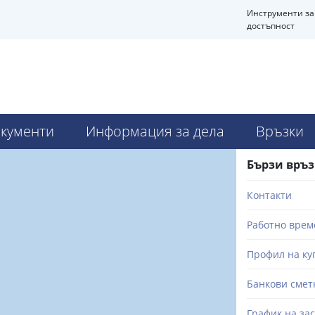
Инструменти за
достъпност
кументи
Информация за дела
Връзки
Бързи връ
Контакти
Работно врем
Профил на ку
Банкови смет
График на за