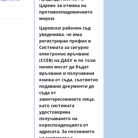
Царево за отмяна на
противоепидемичните
мерки.
Царевски районен съд
уведомява, че има
регистриран профил в
Системата за сигурно
електронно връчване
(ССEВ) на ДАЕУ и по този
начин могат да бъдат
връчвани и получавани
книжа от съда, съответно
подавани документи до
съда от
заинтересованите лица,
като системата
удостоверява
получаването на
кореспонденцията от
адресата. За ползването
на системата е