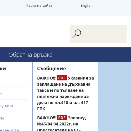
Карта на сайта
English
Обратна връзка
зки
Съобщение
ВАЖНО!!!
Указания за
заплащане на Държавна
такса и попълване на
е
платежно нареждане за
дела по чл.410 и чл. 417
пувача
ГПК
ВАЖНО!!!
Заповед
ки
№45/04.04.2022г.
на
Председателя на РС-
седанията