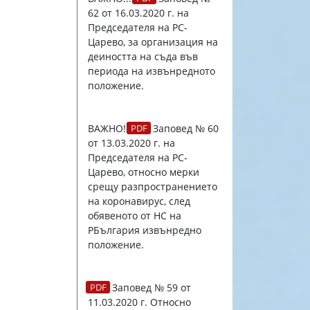
62 от 16.03.2020 г.
на
Председателя на РС-
Царево, за организация на
деиността на съда във
периода на извънредното
положение.
ВАЖНО!
Заповед № 60
от 13.03.2020 г.
на
Председателя на РС-
Царево, относно мерки
срещу разпространението
на коронавирус, след
обявеното от НС на
РБългария извънредно
положение.
Заповед № 59 от
11.03.2020 г.
Относно