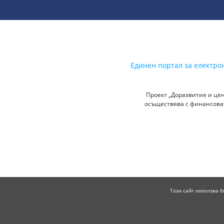
Единен портал за електро
Проект „Доразвитие и цен
осъществява с финансоват
Този сайт използва б