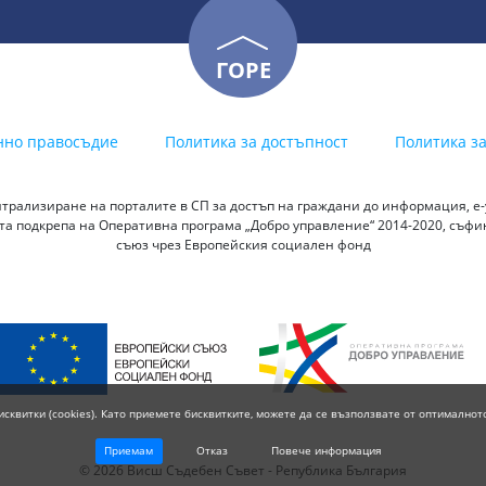
ГОРЕ
нно правосъдие
Политика за достъпност
Политика з
трализиране на порталите в СП за достъп на граждани до информация, е-у
а подкрепа на Оперативна програма „Добро управление“ 2014-2020, съф
съюз чрез Европейския социален фонд
исквитки (cookies). Като приемете бисквитките, можете да се възползвате от оптималнот
Приемам
Отказ
Повече информация
© 2026 Висш Съдебен Съвет - Република България