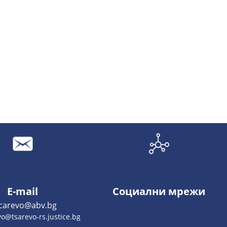
E-mail
Социални мрежи
.carevo@abv.bg
o@tsarevo-rs.justice.bg