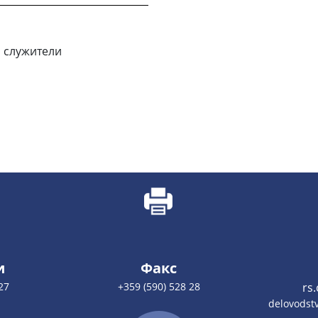
 служители
и
Факс
27
+359 (590) 528 28
rs
delovodstv