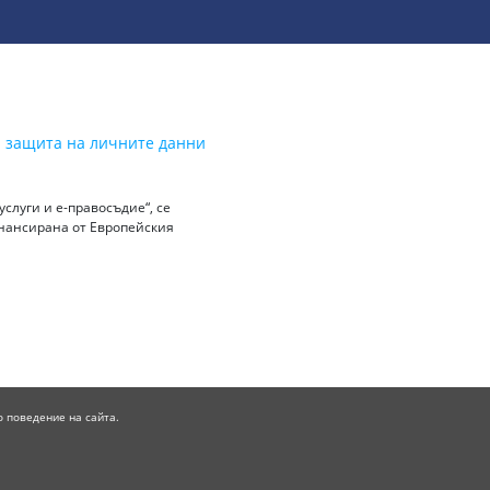
а защита на личните данни
слуги и е-правосъдие“, се
инансирана от Европейския
о поведение на сайта.