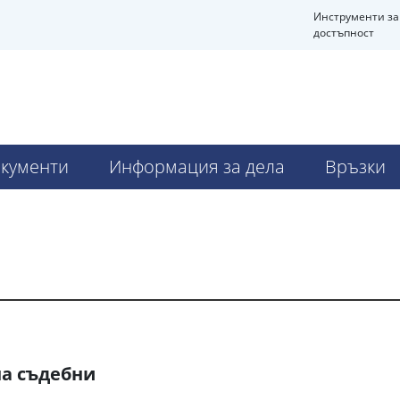
Инструменти за
достъпност
кументи
Информация за дела
Връзки
на съдебни