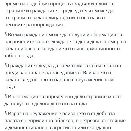
време на съдебния процес са задължителни за
страните и гражданите. Председателят може да
отстрани от залата лицата, които не спазват
неговите разпореждания.
§ Всеки гражданин може да получи информация за
насрочените за разглеждане за деня дела - номер на
залата и час на заседанието от информационното
табло в съда.
§ Гражданите следва да заемат мястото си в залата
преди започване на заседанието. Влизането в
залата след неговото начало е неуважение към
съда.
§ Информация за определено дело страните могат
да получат в деловодството на съда.
§ Израз на неуважение е влизането в съдебната
палата с неприлично облекло, в нетрезво състояние
и демонстриране на агресивно или скандално